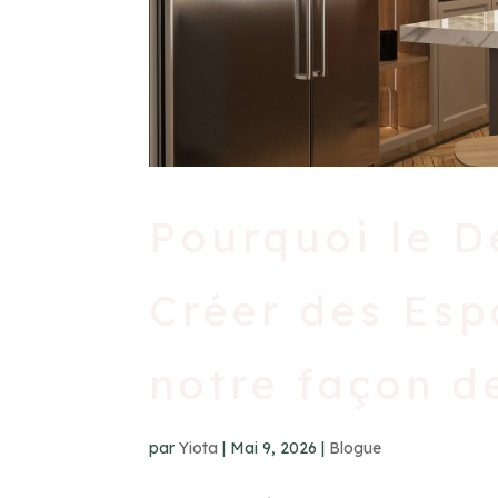
Pourquoi le D
Créer des Esp
notre façon d
par
Yiota
|
Mai 9, 2026
|
Blogue