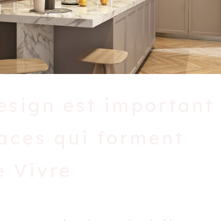
esign est important 
aces qui forment
e Vivre