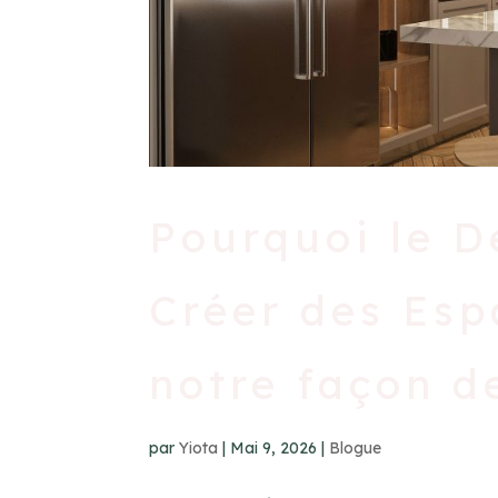
Pourquoi le D
Créer des Esp
notre façon d
par
Yiota
|
Mai 9, 2026
|
Blogue