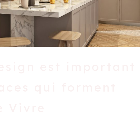
esign est important 
aces qui forment
e Vivre