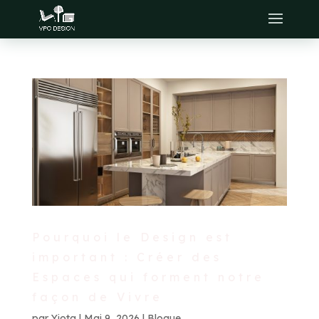
Pourquoi le Design est
important : Créer des
Espaces qui forment notre
façon de Vivre
par
Yiota
|
Mai 9, 2026
|
Blogue